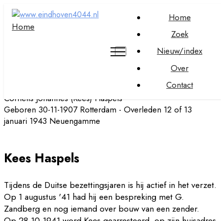
Home
Home
Zoek
Nieuw/index
Over
Contact
Cornelis Johannes (Kees) Haspels
Geboren 30-11-1907 Rotterdam - Overleden 12 of 13
januari 1943 Neuengamme
Kees Haspels
Tijdens de Duitse bezettingsjaren is hij actief in het verzet.
Op 1 augustus '41 had hij een bespreking met G.
Zandberg en nog iemand over bouw van een zender.
Op 28-10-1941 word Kees gearresteerd, op zijn huisadres